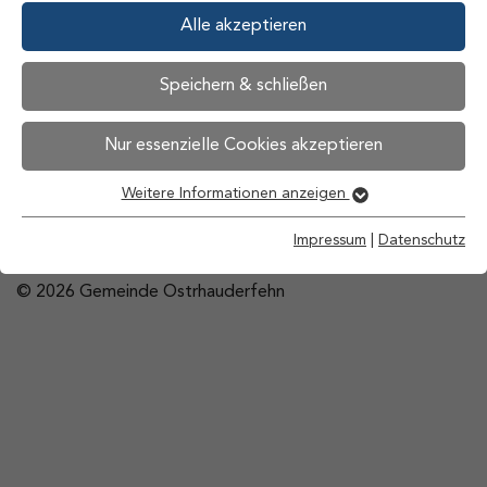
8:00 Uhr bis 12:00 Uhr und 14:00 Uhr bis 16:00 Uhr
Alle akzeptieren
Mittwoch und Freitag
8:00 Uhr bis 12:00 Uhr
Speichern & schließen
Impressum
Datenschutz
Barrierefreiheit
Nur essenzielle Cookies akzeptieren
Kontakt
Weitere Informationen anzeigen
Impressum
|
Datenschutz
© 2026 Gemeinde Ostrhauderfehn