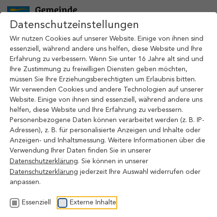
Zum Hauptinhalt springen
Datenschutzeinstellungen
Wir nutzen Cookies auf unserer Website. Einige von ihnen sind
essenziell, während andere uns helfen, diese Website und Ihre
Erfahrung zu verbessern. Wenn Sie unter 16 Jahre alt sind und
Ihre Zustimmung zu freiwilligen Diensten geben möchten,
müssen Sie Ihre Erziehungsberechtigten um Erlaubnis bitten.
Wir verwenden Cookies und andere Technologien auf unserer
Website. Einige von ihnen sind essenziell, während andere uns
Gemeinde Ostrhauderfehn
helfen, diese Website und Ihre Erfahrung zu verbessern.
Tourist-Information
Personenbezogene Daten können verarbeitet werden (z. B. IP-
Hauptstr. 117
Adressen), z. B. für personalisierte Anzeigen und Inhalte oder
26842 Ostrhauderfehn
Anzeigen- und Inhaltsmessung. Weitere Informationen über die
Verwendung Ihrer Daten finden Sie in unserer
04952 805 1140
Datenschutzerklärung
. Sie können in unserer
info@ostrhauderfehn.de
Datenschutzerklärung
jederzeit Ihre Auswahl widerrufen oder
anpassen.
Öffnungszeiten
Montag
Essenziell
Externe Inhalte
8:00 Uhr bis 12:00 Uhr und 14:00 Uhr bis 17:00 Uhr
Dienstag und Donnerstag