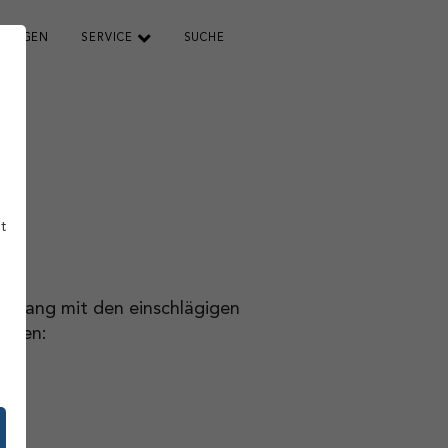
TUNGEN
SERVICE
SUCHE
t
inklang mit den einschlägigen
iften: