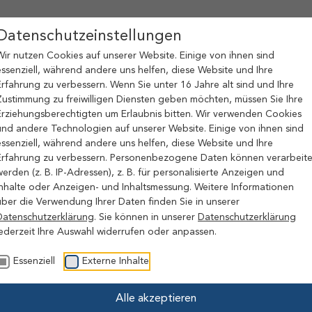
RADURLAUB
SEHENSWÜRDIGKEITEN
VERANSTAL
Datenschutzeinstellungen
Wir nutzen Cookies auf unserer Website. Einige von ihnen sind
essenziell, während andere uns helfen, diese Website und Ihre
Erfahrung zu verbessern. Wenn Sie unter 16 Jahre alt sind und Ihre
Zustimmung zu freiwilligen Diensten geben möchten, müssen Sie Ihre
RUNG ZUR
Erziehungsberechtigten um Erlaubnis bitten. Wir verwenden Cookies
und andere Technologien auf unserer Website. Einige von ihnen sind
essenziell, während andere uns helfen, diese Website und Ihre
Erfahrung zu verbessern. Personenbezogene Daten können verarbeite
REFREIHEIT
werden (z. B. IP-Adressen), z. B. für personalisierte Anzeigen und
Inhalte oder Anzeigen- und Inhaltsmessung. Weitere Informationen
über die Verwendung Ihrer Daten finden Sie in unserer
) als Websitebetreiber sind bemüht, die Website in E
Datenschutzerklärung
. Sie können in unserer
Datenschutzerklärung
heit zu gestalten. Für uns gelten folgende Rechtsvorschr
jederzeit Ihre Auswahl widerrufen oder anpassen.
engleichstellungsgesetz (NBGG)
Essenziell
Externe Inhalte
Alle akzeptieren