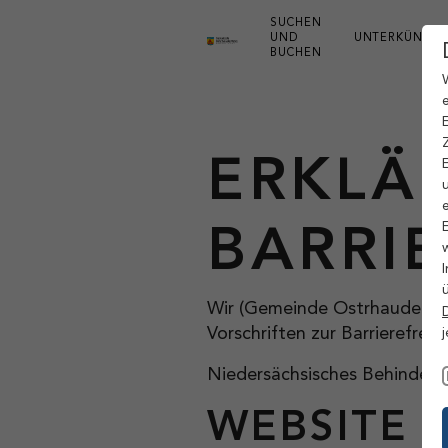
Zum Hauptinhalt springen
SUCHEN
UND
UNTERKÜNFTE
BUCHEN
ERKLÄ
BARRIE
Wir (Gemeinde Ostrhauderfehn
Vorschriften zur Barrierefrei
Niedersächsisches Behindert
WEBSITE