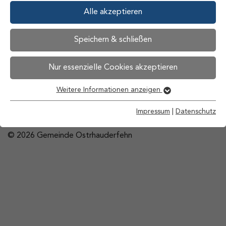
8:00 Uhr bis 12:00 Uhr und 14:00 Uhr bis 16:00 Uhr
Alle akzeptieren
Mittwoch und Freitag
8:00 Uhr bis 12:00 Uhr
Speichern & schließen
Impressum
Datenschutz
Barrierefreiheit
Nur essenzielle Cookies akzeptieren
Kontakt
Weitere Informationen anzeigen
Impressum
|
Datenschutz
© 2026 Gemeinde Ostrhauderfehn