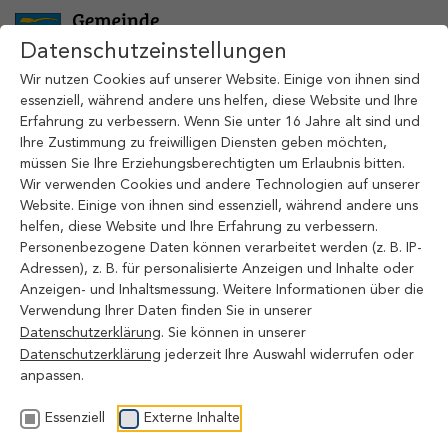
Zum Hauptinhalt springen
Datenschutzeinstellungen
Wir nutzen Cookies auf unserer Website. Einige von ihnen sind
essenziell, während andere uns helfen, diese Website und Ihre
Erfahrung zu verbessern. Wenn Sie unter 16 Jahre alt sind und
Ihre Zustimmung zu freiwilligen Diensten geben möchten,
müssen Sie Ihre Erziehungsberechtigten um Erlaubnis bitten.
Wir verwenden Cookies und andere Technologien auf unserer
Website. Einige von ihnen sind essenziell, während andere uns
Gemeinde Ostrhauderfehn
helfen, diese Website und Ihre Erfahrung zu verbessern.
Tourist-Information
Personenbezogene Daten können verarbeitet werden (z. B. IP-
Hauptstr. 117
Adressen), z. B. für personalisierte Anzeigen und Inhalte oder
26842 Ostrhauderfehn
Anzeigen- und Inhaltsmessung. Weitere Informationen über die
Verwendung Ihrer Daten finden Sie in unserer
04952 805 1140
Datenschutzerklärung
. Sie können in unserer
info@ostrhauderfehn.de
Datenschutzerklärung
jederzeit Ihre Auswahl widerrufen oder
anpassen.
Öffnungszeiten
Montag
Essenziell
Externe Inhalte
8:00 Uhr bis 12:00 Uhr und 14:00 Uhr bis 17:00 Uhr
Dienstag und Donnerstag